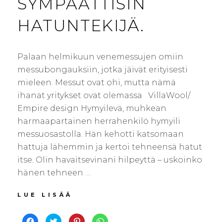
SYMPAATTISIN
HATUNTEKIJÄ.
Palaan helmikuun venemessujen omiin
messubongauksiin, jotka jäivät erityisesti
mieleen. Messut ovat ohi, mutta nämä
ihanat yritykset ovat olemassa VillaWool/
Empire design Hymyilevä, muhkean
harmaapartainen herrahenkilö hymyili
messuosastolla. Hän kehotti katsomaan
hattuja lähemmin ja kertoi tehneensä hatut
itse. Olin havaitsevinani hilpeyttä – uskoinko
hänen tehneen …
MESSUJEN
LUE LISÄÄ
SYMPAATTISIN
HATUNTEKIJÄ.
J
J
J
J