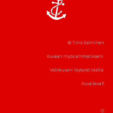
a
)
k
k
)
k
u
u
n
n
a
a
s
s
s
s
a
a
)
)
© Tiina Salminen
Kuvaan myös ammatikseni.
Valokuvani löytyvät täältä:
Kuvaileva.fi
O