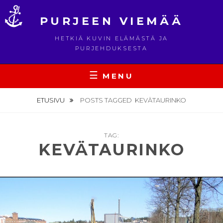
Skip
to
PURJEEN VIEMÄÄ
content
HETKIÄ KUVIN ELÄMÄSTÄ JA
PURJEHDUKSESTA
MENU
ETUSIVU
POSTS TAGGED
KEVÄTAURINKO
TAG:
KEVÄTAURINKO