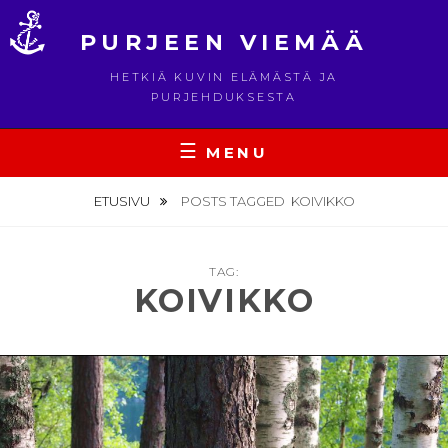
Skip
to
PURJEEN VIEMÄÄ
content
HETKIÄ KUVIN ELÄMÄSTÄ JA
PURJEHDUKSESTA
MENU
ETUSIVU
POSTS TAGGED
KOIVIKKO
TAG:
KOIVIKKO