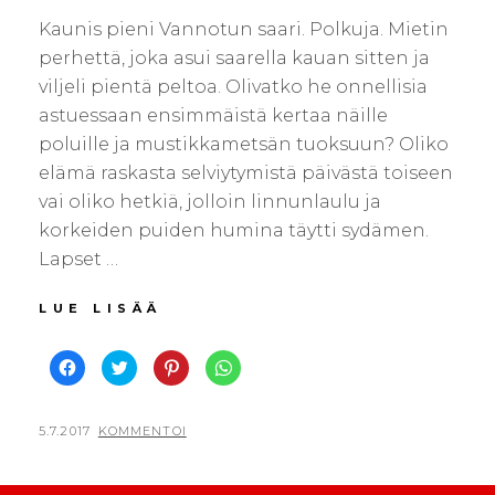
Kaunis pieni Vannotun saari. Polkuja. Mietin
perhettä, joka asui saarella kauan sitten ja
viljeli pientä peltoa. Olivatko he onnellisia
astuessaan ensimmäistä kertaa näille
poluille ja mustikkametsän tuoksuun? Oliko
elämä raskasta selviytymistä päivästä toiseen
vai oliko hetkiä, jolloin linnunlaulu ja
korkeiden puiden humina täytti sydämen.
Lapset …
VANNOTTU
LUE LISÄÄ
J
J
J
J
a
a
a
a
a
a
a
a
F
T
P
W
a
w
i
h
c
i
n
a
POSTED
BY
5.7.2017
V
KOMMENTOI
e
t
t
t
b
t
e
s
ON
I
o
e
r
A
o
r
e
p
H