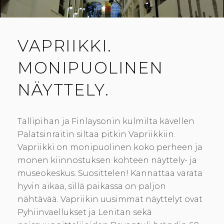
s
a
a
)
)
VAPRIIKKI.
MONIPUOLINEN
NÄYTTELY.
Tallipihan ja Finlaysonin kulmilta kävellen
Palatsinraitin siltaa pitkin Vapriikkiin.
Vapriikki on monipuolinen koko perheen ja
monen kiinnostuksen kohteen näyttely- ja
museokeskus. Suosittelen! Kannattaa varata
hyvin aikaa, sillä paikassa on paljon
nähtävää. Vapriikin uusimmat näyttelyt ovat
Pyhiinvaellukset ja Lenitan sekä