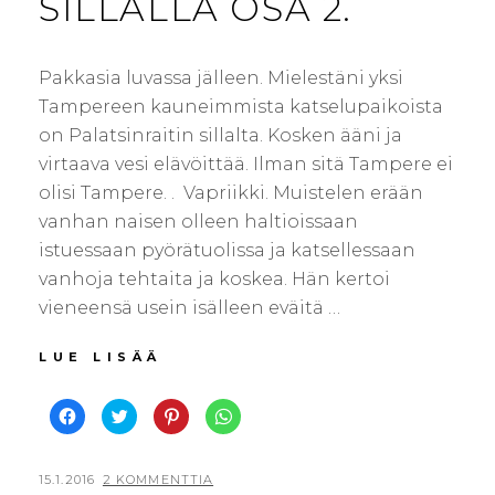
SILLALLA OSA 2.
Pakkasia luvassa jälleen. Mielestäni yksi
Tampereen kauneimmista katselupaikoista
on Palatsinraitin sillalta. Kosken ääni ja
virtaava vesi elävöittää. Ilman sitä Tampere ei
olisi Tampere. . Vapriikki. Muistelen erään
vanhan naisen olleen haltioissaan
istuessaan pyörätuolissa ja katsellessaan
vanhoja tehtaita ja koskea. Hän kertoi
vieneensä usein isälleen eväitä …
PALATSINRAITIN
LUE LISÄÄ
SILLALLA
OSA
J
J
J
J
2.
a
a
a
a
a
a
a
a
F
T
P
W
a
w
i
h
c
i
n
a
POSTED
BY
15.1.2016
V
2 KOMMENTTIA
e
t
t
t