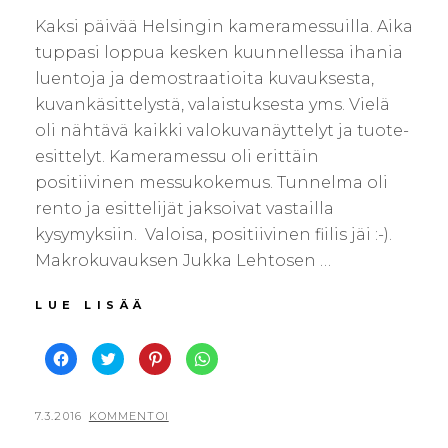
Kaksi päivää Helsingin kameramessuilla. Aika
tuppasi loppua kesken kuunnellessa ihania
luentoja ja demostraatioita kuvauksesta,
kuvankäsittelystä, valaistuksesta yms. Vielä
oli nähtävä kaikki valokuvanäyttelyt ja tuote-
esittelyt. Kameramessu oli erittäin
positiivinen messukokemus. Tunnelma oli
rento ja esittelijät jaksoivat vastailla
kysymyksiin. Valoisa, positiivinen fiilis jäi :-).
Makrokuvauksen Jukka Lehtosen …
KAMERAMESSUILLA
LUE LISÄÄ
J
J
J
J
a
a
a
a
a
a
a
a
F
T
P
W
a
w
i
h
c
i
n
a
POSTED
BY
7.3.2016
V
KOMMENTOI
e
t
t
t
b
t
e
s
ON
I