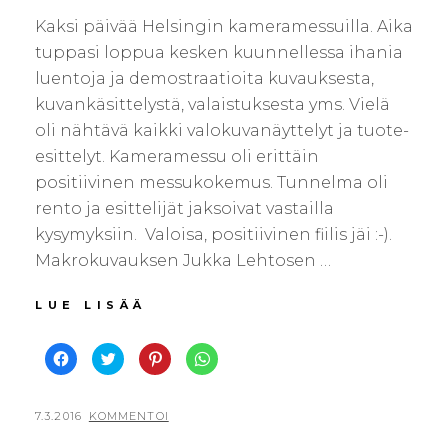
Kaksi päivää Helsingin kameramessuilla. Aika
tuppasi loppua kesken kuunnellessa ihania
luentoja ja demostraatioita kuvauksesta,
kuvankäsittelystä, valaistuksesta yms. Vielä
oli nähtävä kaikki valokuvanäyttelyt ja tuote-
esittelyt. Kameramessu oli erittäin
positiivinen messukokemus. Tunnelma oli
rento ja esittelijät jaksoivat vastailla
kysymyksiin. Valoisa, positiivinen fiilis jäi :-).
Makrokuvauksen Jukka Lehtosen …
KAMERAMESSUILLA
LUE LISÄÄ
J
J
J
J
a
a
a
a
a
a
a
a
F
T
P
W
a
w
i
h
c
i
n
a
POSTED
BY
7.3.2016
V
KOMMENTOI
e
t
t
t
b
t
e
s
ON
I