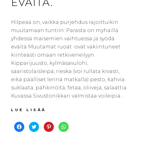
EVÄITÄ.
Hilpeää on, vaikka purjehdus rajoittuikin
muutamaan tuntiin. Parasta on myhäillä
yhdessä maisemien vaihtuessa ja syödä
eväitä Muutamat ruoat ovat vakiintuneet
kiinteästi omaan retkiveneilyyn.
Kipparijuusto, kylmäsavulohi,
saaristolaisleipä, rieska (voi rullata kivasti,
eikä päälliset lennä matkalla) pesto, kahvia.
suklaata, pähkinöitä, fetaa, oliiveja, salaattia.
Kuvassa Sivustonikkari valmistaa voileipiä …
PURJEHDUSTA
LUE LISÄÄ
JA
EVÄITÄ.
J
J
J
J
a
a
a
a
a
a
a
a
F
T
P
W
a
w
i
h