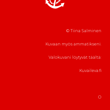
a
s
s
s
s
a
a
)
)
© Tiina Salminen
Kuvaan myös ammatikseni.
Valokuvani löytyvät täältä:
Kuvaileva.fi
O