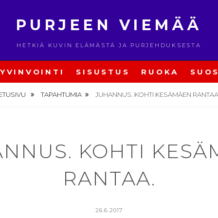
PURJEEN VIEMÄÄ
HETKIÄ KUVIN ELÄMÄSTÄ JA PURJEHDUKSESTA
YVINVOINTI
SISUSTUS
RUOKA
SUOS
ETUSIVU
TAPAHTUMIA
JUHANNUS. KOHTI KESÄMÄEN RANTAA
NNUS. KOHTI KES
RANTAA.
POSTED
26.6.2017