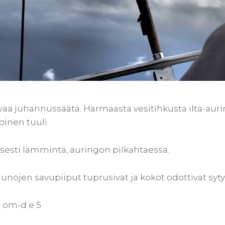
evaa juhannussäätä. Harmaasta vesitihkusta ilta-au
inen tuuli.
isesti lämmintä, auringon pilkahtaessa.
aunojen savupiiput tuprusivat ja kokot odottivat syty
om-d e 5