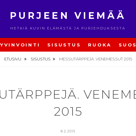
PURJEEN VIEMÄÄ
HETKIÄ KUVIN ELÄMÄSTÄ JA PURJEHDUKSESTA
YVINVOINTI
SISUSTUS
RUOKA
SUOS
ETUSIVU
SISUSTUS
MESSUTÄRPPEJÄ. VENEMESSUT 2015
UTÄRPPEJÄ. VENEM
2015
POSTED
8.2.2015