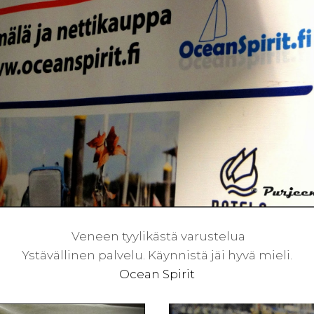
Veneen tyylikästä varustelua
Ystävällinen palvelu. Käynnistä jäi hyvä mieli.
Ocean Spirit