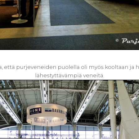
a, että purjeveneiden puolella oli myös kooltaan ja 
lähestyttävämpiä veneitä.