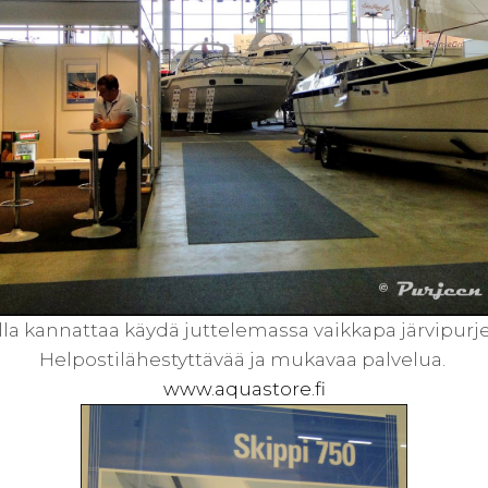
olla kannattaa käydä juttelemassa vaikkapa järvipur
Helpostilähestyttävää ja mukavaa palvelua.
www.aquastore.fi