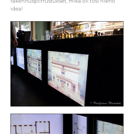
rakennuspiirrustukset, mikä oli tosi hieno
idea!