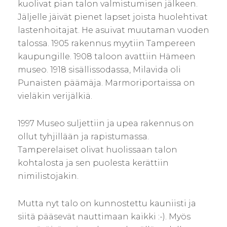
kuolivat pian talon valmistumisen jälkeen.
Jäljelle jäivät pienet lapset joista huolehtivat
lastenhoitajat. He asuivat muutaman vuoden
talossa. 1905 rakennus myytiin Tampereen
kaupungille. 1908 taloon avattiin Hämeen
museo. 1918 sisällissodassa, Milavida oli
Punaisten päämäja. Marmoriportaissa on
vieläkin verijälkiä.
1997 Museo suljettiin ja upea rakennus on
ollut tyhjillään ja rapistumassa.
Tamperelaiset olivat huolissaan talon
kohtalosta ja sen puolesta kerättiin
nimilistojakin.
Mutta nyt talo on kunnostettu kauniisti ja
siitä pääsevät nauttimaan kaikki :-). Myös