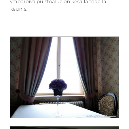
ympäröivä puistoalue on kesällä todella
kaunis!