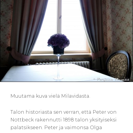
R
R
Y
S
Muutama kuva vielä Milavidasta.
Talon historiasta sen verran, että Peter von
Nottbeck rakennutti 1898 talon yksityiseksi
palatsikseen. Peter ja vaimonsa Olga