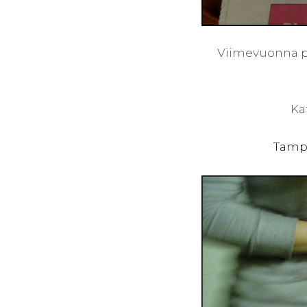
Viimevuonna päi
Ka
Tampe