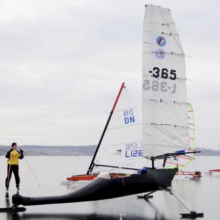
H
E
R
R
Y
S