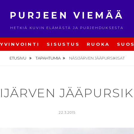
PURJEEN VIEMÄÄ
HETKIÄ KUVIN ELÄMÄSTÄ JA PURJEHDUKSESTA
YVINVOINTI
SISUSTUS
RUOKA
SUOS
ETUSIVU
TAPAHTUMIA
NÄSIJÄRVEN JÄÄPURSIKISAT
IJÄRVEN JÄÄPURSIK
POSTED
22.3.2015
ON
BY
V
I