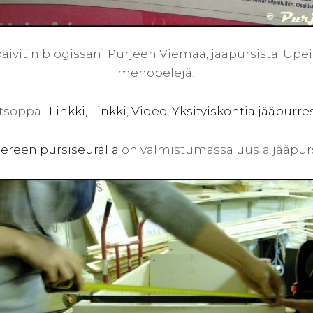
vitin blogissani Purjeen Viemää, jääpursista. Upeit
menopelejä!
tsoppa :
Linkki,
Linkki
,
Video
,
Yksityiskohtia jääpurres
reen pursiseuralla
on valmistumassa uusia jääpur