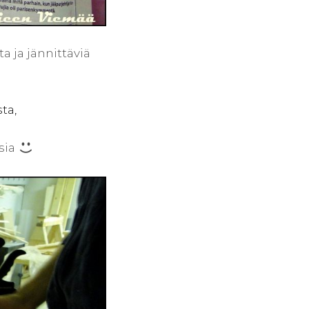
a ja jännittäviä
ta,
sia