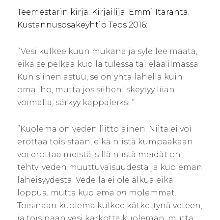
Teemestarin kirja. Kirjailija: Emmi Itäranta.
Kustannusosakeyhtiö Teos 2016:
”Vesi kulkee kuun mukana ja syleilee maata,
eikä se pelkää kuolla tulessa tai elää ilmassa.
Kun siihen astuu, se on yhtä lähellä kuin
oma iho, mutta jos siihen iskeytyy liian
voimalla, särkyy kappaleiksi.”
”Kuolema on veden liittolainen. Niitä ei voi
erottaa toisistaan, eikä niistä kumpaakaan
voi erottaa meistä, sillä niistä meidät on
tehty: veden muuttuvaisuudesta ja kuoleman
läheisyydestä. Vedellä ei ole alkua eikä
loppua, mutta kuolema
on
molemmat.
Toisinaan kuolema kulkee kätkettynä veteen,
ja toisinaan vesi karkotta kuoleman, mutta