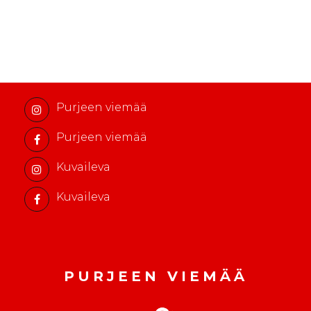
i
j
a
k
u
o
Purjeen viemää
l
e
Purjeen viemää
m
a
Kuvaileva
Kuvaileva
PURJEEN VIEMÄÄ