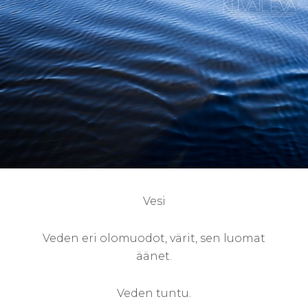
R
R
Y
S
Vesi
Veden eri olomuodot, värit, sen luomat
äänet.
Veden tuntu.