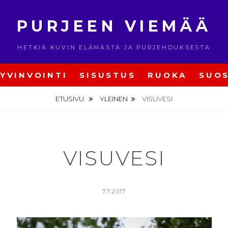
PURJEEN VIEMÄÄ
HETKIÄ KUVIN ELÄMÄSTÄ JA PURJEHDUKSESTA
YVINVOINTI
SISUSTUS
RUOKA
SUOS
ETUSIVU
YLEINEN
VISUVESI
VISUVESI
POSTED
7.7.2017
ON
BY
V
I