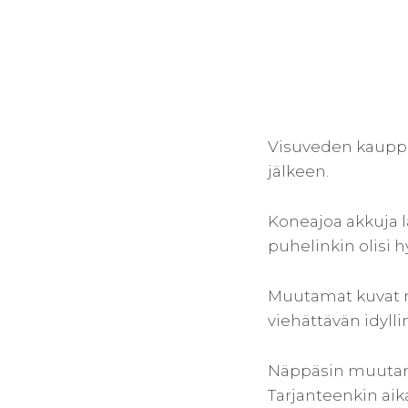
Visuveden kauppar
jälkeen.
Koneajoa akkuja l
puhelinkin olisi h
Muutamat kuvat ma
viehättävän idylli
Näppäsin muutama
Tarjanteenkin aika