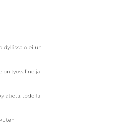
idyllissä oleilun
 on työväline ja
lätietä, todella
 kuten