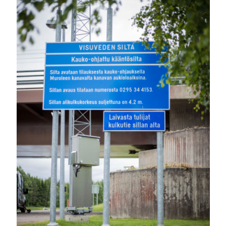
H
E
R
R
Y
S