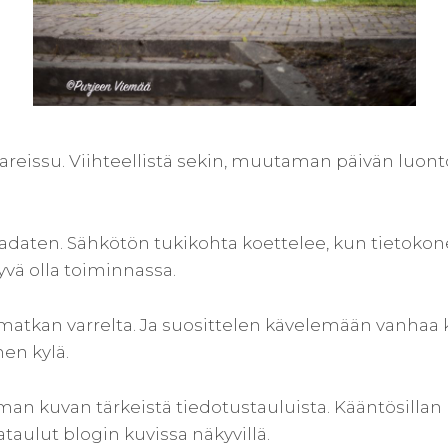
eissu. Viihteellistä sekin, muutaman päivän luonto
adaten. Sähkötön tukikohta koettelee, kun tietokone
yvä olla toiminnassa.
tkan varrelta. Ja suosittelen kävelemään vanhaa ky
nen kylä.
n kuvan tärkeistä tiedotustauluista. Kääntösillan
taulut blogin kuvissa näkyvillä.