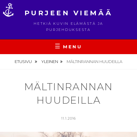
Skip
to
PURJEEN VIEMÄÄ
content
HETKIÄ KUVIN ELÄMÄSTÄ JA
PURJEHDUKSESTA
MENU
ETUSIVU
YLEINEN
MÄLTINRANNAN HUUDEILLA
MÄLTINRANNAN
HUUDEILLA
POSTED
11.1.2016
ON
BY
V
I