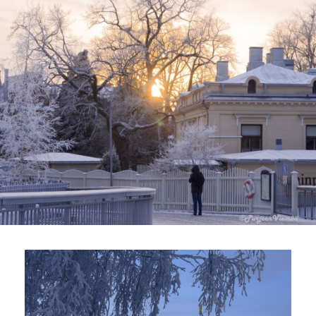
H
E
R
R
Y
S