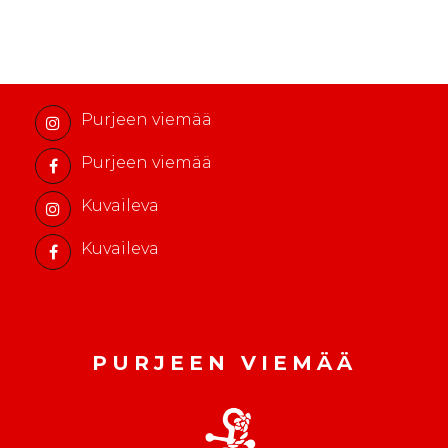
m
e
r
k
o
Purjeen viemää
s
Purjeen viemää
k
i
Kuvaileva
Kuvaileva
PURJEEN VIEMÄÄ